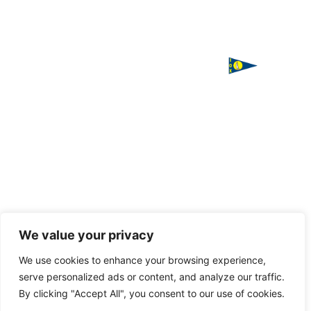
ΙΣΤΙΟΠΛΟΪΚΟΣ
Χορηγός
ΟΜΙΛΟΣ
επικοινωνίας
ΧΑΛΚΙΔΑΣ
Παπαστρατή,
Χαλκίδα 341
00
Τ. 2221
085016
F. 2221
085016
Handcrafted
with love
We value your privacy
E.
by
VAGARY
info@halkidasailing.gr
We use cookies to enhance your browsing experience,
serve personalized ads or content, and analyze our traffic.
By clicking "Accept All", you consent to our use of cookies.
© 2022-
2023 I.O.X.