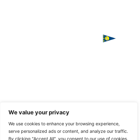
ΙΣΤΙΟΠΛΟΪΚΟΣ
Χορηγός
ΟΜΙΛΟΣ
επικοινωνίας
ΧΑΛΚΙΔΑΣ
Παπαστρατή,
Χαλκίδα 341
00
Τ. 2221
085016
F. 2221
085016
Handcrafted
We value your privacy
with love
E.
by
VAGARY
We use cookies to enhance your browsing experience,
info@halkidasailing.gr
serve personalized ads or content, and analyze our traffic.
By clicking "Accept All", you consent to our use of cookies.