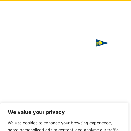
ΙΣΤΙΟΠΛΟΪΚΟΣ
Χορηγός
ΟΜΙΛΟΣ
επικοινωνίας
ΧΑΛΚΙΔΑΣ
Παπαστρατή,
Χαλκίδα 341
00
Τ. 2221
085016
F. 2221
085016
Handcrafted
We value your privacy
with love
E.
by
VAGARY
We use cookies to enhance your browsing experience,
info@halkidasailing.gr
serve personalized ads or content, and analyze our traffic.