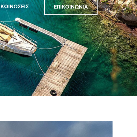
ΚΟΙΝΩΣΕΙΣ
ΕΠΙΚΟΙΝΩΝΙΑ