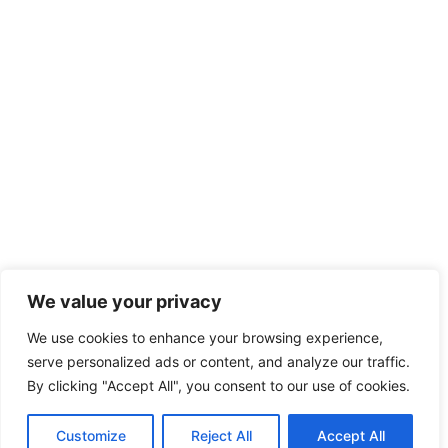
Χαλκίδα 341
00
Τ. 2221
085016
F. 2221
085016
Handcrafted
with love
E.
by
VAGARY
info@halkidasailing.gr
© 2022-
2023 I.O.X.
We value your privacy
We use cookies to enhance your browsing experience,
serve personalized ads or content, and analyze our traffic.
By clicking "Accept All", you consent to our use of cookies.
Customize
Reject All
Accept All