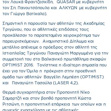
τον Λουκά Φραντζεσκίδη, QUASAR με κυβερνήτη
τον Σπ. Πανουτσόπουλο και ΑΛΚΥΩΝ με κυβερνήτη
τον Γιώργο Βατίκαλο).
Σημαντική η παρουσία των αθλητών της Ακαδημίας
Τριγώνου, που οι αθλητικές επιδόσεις τους
προκάλεσαν το παρατεταμένο χειροκρότημα των
παρευρισκόμενων. Αναμνηστικό Δίπλωμα και
μετάλλιο απένειμε ο πρόεδρος στον αθλητή της
Ιστιοπλοΐας Τριγώνου Παναγιώτη Μαργωμένο για την
συμμετοχή του στο Βαλκανικό πρωτάθλημα σκαφών
OPTIMIST 2016. Τονίστηκε η ιδιαίτερη σημασία που
έχει για τον Όμιλο η πρόκριση στην προεθνική
ομάδα των αθλητών Βαγγέλη Λεμπέση (OPTIMIST)
και Παναγιώτη Τασούλα (LASER 4,2).
Θερμά συγχαρητήρια στον Προπονητή Νίκο
Σαμαρτζή και στον βοηθό προπονητή Κώστα
Ριτσώνη, η προπονητική επάρκεια των οποίων και η
συνεχής ενασχόληση με τις αθλητικές