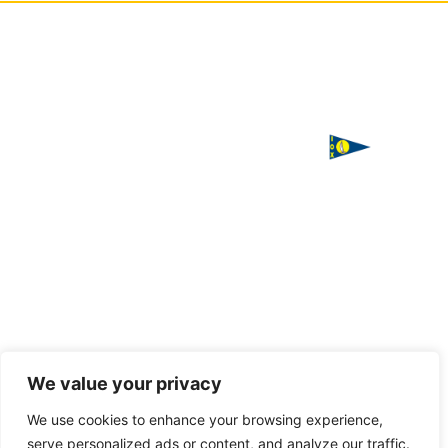
ΙΣΤΙΟΠΛΟΪΚΟΣ
Χορηγός
ΟΜΙΛΟΣ
επικοινωνίας
ΧΑΛΚΙΔΑΣ
Παπαστρατή,
Χαλκίδα 341
00
Τ. 2221
085016
F. 2221
085016
Handcrafted
We value your privacy
with love
E.
by
VAGARY
We use cookies to enhance your browsing experience,
info@halkidasailing.gr
serve personalized ads or content, and analyze our traffic.