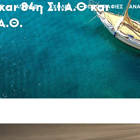
αι 84η Σ.Ι.Α.Θ και
Σ
ΑΓΩΝΕΣ
ΣΧΟΛΕΣ
ΦΩΤΟΓΡΑΦΙΕΣ
ΑΝΑ
.Α.Θ.