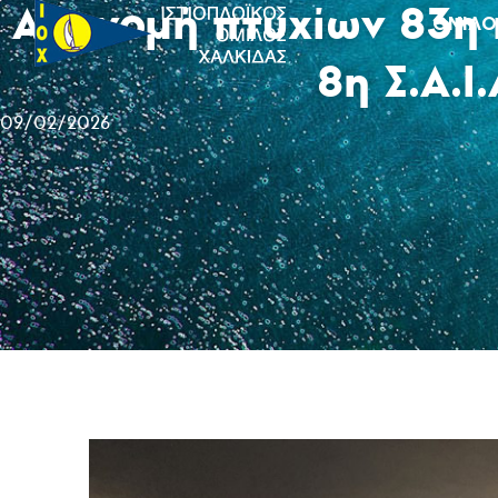
Απονομή πτυχίων 83η κ
ΟΜΙΛΟ
8η Σ.Α.Ι
09/02/2026